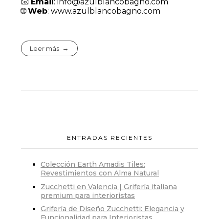
📧
Email
: info@azulblancobagno.com
🌐
Web
: www.azulblancobagno.com
Leer más
ENTRADAS RECIENTES
Colección Earth Amadis Tiles:
Revestimientos con Alma Natural
Zucchetti en Valencia | Grifería italiana
premium para interioristas
Grifería de Diseño Zucchetti: Elegancia y
Funcionalidad para Interioristas