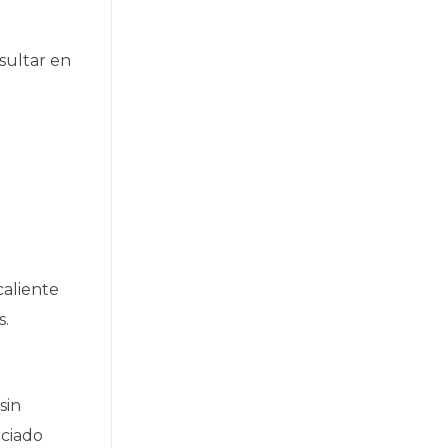
sultar en
caliente
s.
sin
ociado