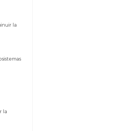
inuir la
osistemas
 la