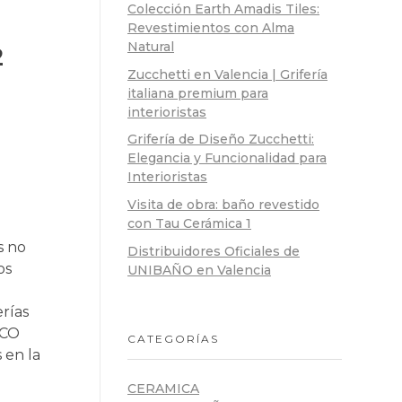
Colección Earth Amadis Tiles:
Revestimientos con Alma
Natural
2
Zucchetti en Valencia | Grifería
italiana premium para
interioristas
Grifería de Diseño Zucchetti:
Elegancia y Funcionalidad para
Interioristas
Visita de obra: baño revestido
con Tau Cerámica 1
s no
Distribuidores Oficiales de
os
UNIBAÑO en Valencia
e
erías
NCO
CATEGORÍAS
 en la
CERAMICA