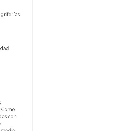
griferías
idad
s
s. Como
dos con
e
l medio