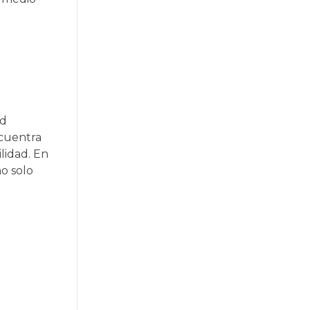
ad
ncuentra
ilidad. En
o solo